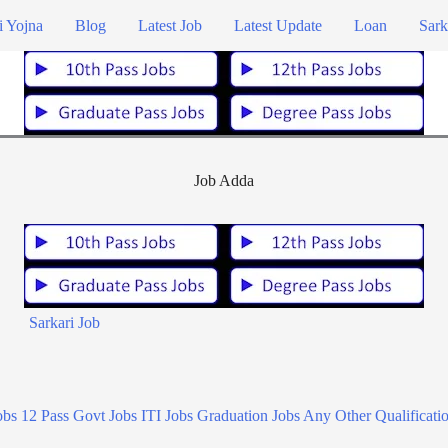
i Yojna
Blog
Latest Job
Latest Update
Loan
Sark
Job Adda
Sarkari Job
obs
12 Pass Govt Jobs
ITI Jobs
Graduation Jobs
Any Other Qualificati