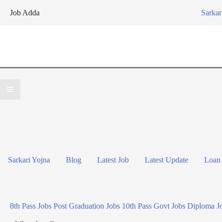
Skip
Job Adda
Sarkar
to
content
Sarkari Yojna
Blog
Latest Job
Latest Update
Loan
8th Pass Jobs
Post Graduation Jobs
10th Pass Govt Jobs
Diploma J