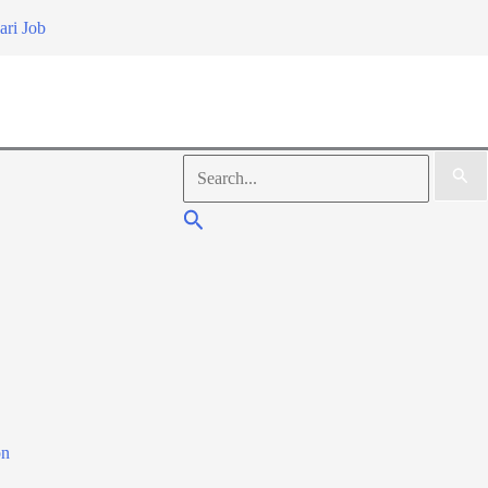
ari Job
Search
for:
Search
on